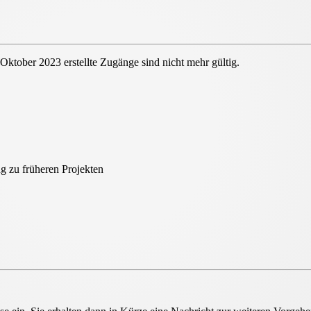
 Oktober 2023 erstellte Zugänge sind nicht mehr gültig.
ount
g zu früheren Projekten
unt für alle HeliosOnline Tools
eingeführt. Dies hat zur
n können und eine erneute Registrierung erforderlich ist.
liosOnline Tools sowie eine
zentrale
 einem Ort! Weitere Neuerungen der HeliosOnline Welt
jekte
können Sie bis auf Weiteres erreichen. Alle Infos
unter "Ihre Projekte" sowie "Ihre Auslegungen".