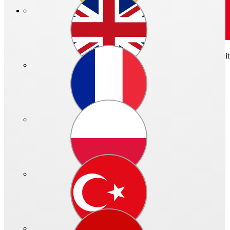
Art.-Nr.: 03040 - 002
Design-Lüftungsventil DLVZ 100 für Zuluftbetrieb, DN 100 mm.Mit op
Schnellzugriff