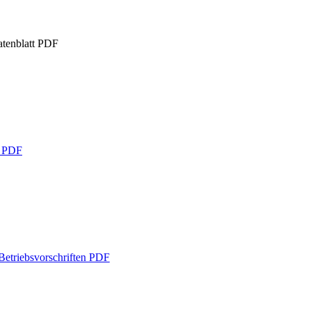
tenblatt
PDF
g
PDF
etriebsvorschriften
PDF