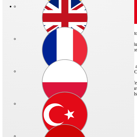
Art.-Nr.: 05843 - 004
Geräuschgekapselter EC-Radial-Ventilator mit ausschwenkbarer Moto
Doppelwandiges Gehäuse aus verzinktem Stahlblech, schallisoliert d
Gummilippendichtung auf Norm-Durchmesser abgestimmt. Ventilatortü
Kondensatablauf und Tropfschutz bei geöffneter Tür.
Hochleistungs-Radial-Laufrad mit rückwärts gekrümmten Schaufeln aus
dynamische Wuchtung nach Gütestufe G 6.3 VDI 2060 und DIN ISO
Antrieb durch energiesparenden, drehzahlsteuerbaren EC-Außenläuferm
Temperaturüberwachung für EC-Motor und Elektronik. Bei Überschrei
Potentiometer oder stufenlose Drehzahlregelung mit Universal-Rege