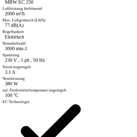
MBW EC 250
2000 m³/h
77 dB(A)
Elektrisch
3000 min-1
230 V , 1 ph , 50 Hz
3.1 A
380 W
100 °C