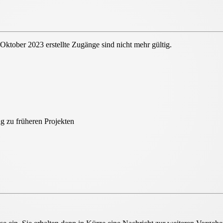
 Oktober 2023 erstellte Zugänge sind nicht mehr gültig.
ount
g zu früheren Projekten
unt für alle HeliosOnline Tools
eingeführt. Dies hat zur
n können und eine erneute Registrierung erforderlich ist.
liosOnline Tools sowie eine
zentrale
 einem Ort! Weitere Neuerungen der HeliosOnline Welt
jekte
können Sie bis auf Weiteres erreichen. Alle Infos
unter "Ihre Projekte" sowie "Ihre Auslegungen".