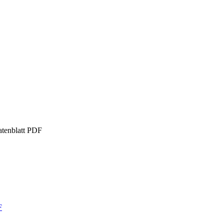
tenblatt
PDF
F