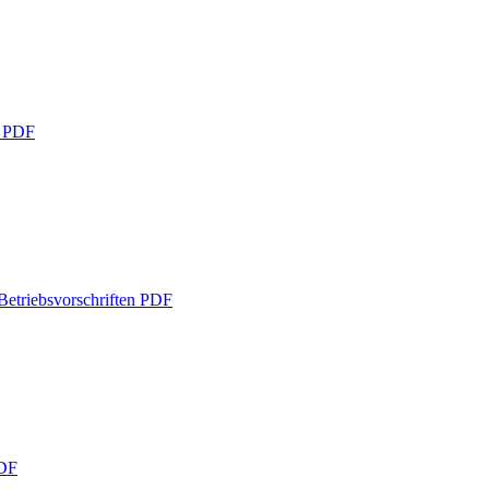
g
PDF
etriebsvorschriften
PDF
DF