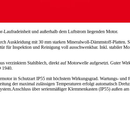
r-Laufradeinheit und außerhalb dem Luftstrom liegenden Motor.
urch Auskleidung mit 30 mm starken Mineralwoll-Dämmstoff-Platten. S
r für Inspektion und Reinigung voll ausschwenkbar. Inkl. stabiler M
 verzinktem Stahlblech, direkt auf Motorwelle aufgesetzt. Guter Wirk
 1940.
otor in Schutzart IP55 mit höchstem Wirkungsgrad. Wartungs- und funk
tung der maximal zulässigen Temperaturen erfolgt automatisch Drehza
lsystem.Anschluss über serienmäßiger Klemmenkasten (IP55) außen am