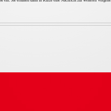
sse ein. Sie erhalten dann in Kürze eine Nachricht zur weiteren Vorge
0-277V 50/60Hz regelbar DN 25