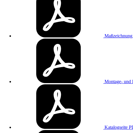
Maßzeichnun
Montage- und B
Katalogseite
P