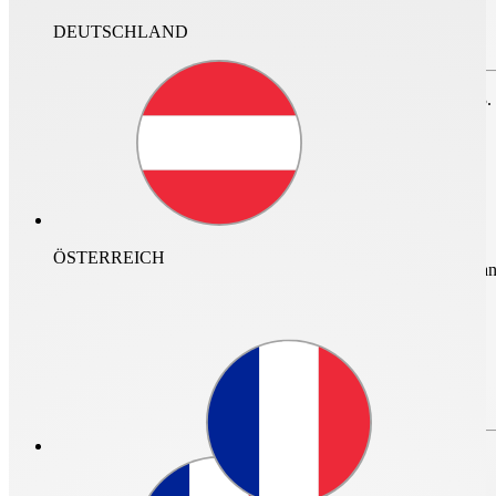
DEUTSCHLAND
Zum Speichern des Projektes bitte anmelden oder
registrieren.
nur im Archiv suchen
Für den Login ist ein neuer Helios Account erforderlich. Vor dem 23.
DE
ÖSTERREICH
mehr Infos und Zugan
Login
Login
Passwort vergessen?
Bitte erstellen Sie Ihren neuen Helios
Account
Passwort vergessen?