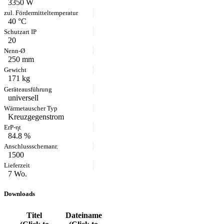
3350 W
40 °C
20
250 mm
171 kg
universell
Kreuzgegenstrom
84.8 %
1500
7 Wo.
Downloads
Titel
Dateiname