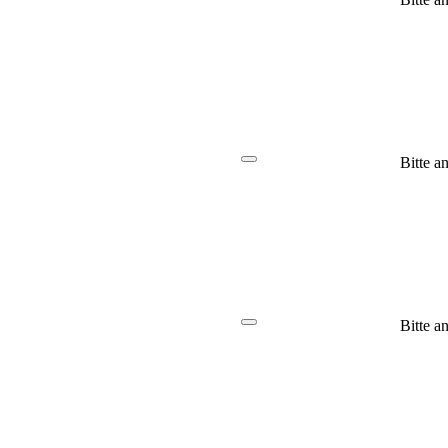
Bitte a
Bitte a