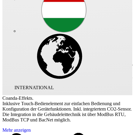
Art.-Nr.: 40016 - 002
Dezentrales Kompakt-Lüftungsgerät mit Wärmerückgewinnung für
die Deckenmontage.
Zur Be- und Entlüftung von einzelnen Räumen, wie
Klassenzimmer, Aufenthaltsräume, Büros, Gewerbeeinheiten,
Arztpraxen, etc.
Ausgestattet mit energiesparenden EC-Motoren und einem
hocheffizienten, VDI-6022-zertifizierten Aluminium-Wärmetauscher
mit bis zu 90% Wärmebereitstellungsgrad.
Automatische Verschlussklappen für Außen- und Fortluft verhindern
den Kaltlufteinfall bei ausgeschalteten Ventilatoren. Das
strömungsoptimierte Zuluft-Gitter ermöglicht selbst für große
INTERNATIONAL
Räume ein zugfreies Lüften durch die optimale Nutzung des
Coanda-Effekts.
Inklusive Touch-Bedienelement zur einfachen Bedienung und
Konfiguration der Gerätefunktionen. Inkl. integriertem CO2-Sensor.
Die Integration in die Gebäudeleittechnik ist über ModBus RTU,