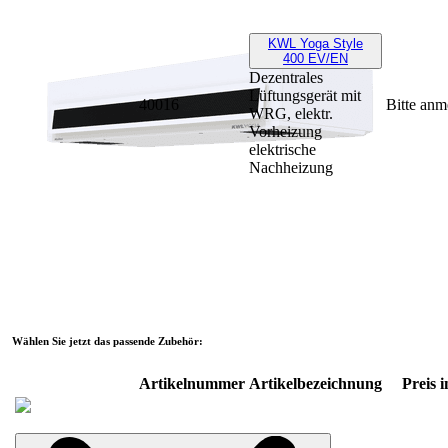
KWL Yoga Style
400 EV/EN
Dezentrales
Lüftungsgerät mit
40016
Bitte anm
WRG, elektr.
Vorheizung
elektrische
Nachheizung
Wählen Sie jetzt das passende Zubehör:
Artikelnummer
Artikelbezeichnung
Preis i