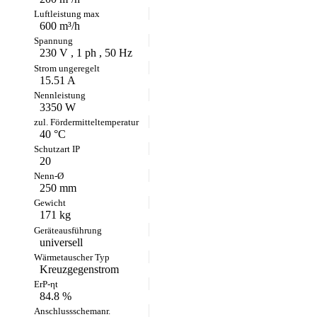
600 m³/h
230 V , 1 ph , 50 Hz
15.51 A
3350 W
40 °C
20
250 mm
171 kg
universell
Kreuzgegenstrom
84.8 %