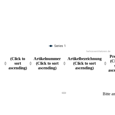
Series 1
heliosventilatoren.de
Pre
(Click to
Artikelnummer
Artikelbezeichnung
(C
sort
(Click to sort
(Click to sort
ascending)
ascending)
ascending)
asc
Bitte a