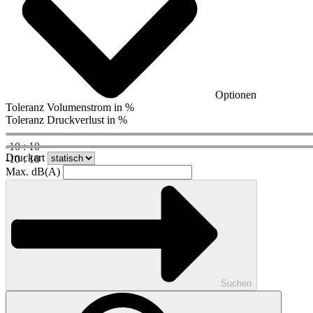
Optionen
Toleranz Volumenstrom in %
Toleranz Druckverlust in %
-10 : 10
Druckart
-10 : 10
Max. dB(A)
Suchen