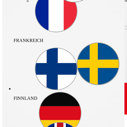
Bitte tragen Sie hier Ihre bei der Anmeldung hinterlegte E-Mail-Adre
Absenden
Zurück
Noch nicht registriert?
FRANKREICH
Profitieren Sie von diesen Vorteilen:
Komfortable Projektverwaltung
Sichere Speicherung Ihrer Projekte
Smarte Team-Funktionen
Gleich
hier
registrieren!
Der interaktive Produkt-Finder
FINNLAND
Alle Informationen zur Helios-Produktwelt.
Schnell und innovativ!