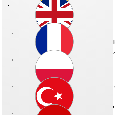
Das ist Helios Select
Ihr smarter Assistent für die Helios Produ
Ganz gleich welche Produktinformationen Sie benötigen – HeliosSelec
produktrelevante Daten auf einen Blick. Und über die komfortable A
Schnell und einfach zum gewünschten Produkt für Ihr Projekt
Zielgenaue Auslegung mit wenigen Eingaben.
Automatische Vorschläge für passgenaues Zubehör.
Speichern und verwalten Sie Ihre Projekte im neuen Helios
Alle Infos auf einen Blick – und noch viel mehr
Technische Daten und Downloads zu jedem Helios Produkt
Mit dynamischen Kennlinien zum idealen Betriebspunkt.