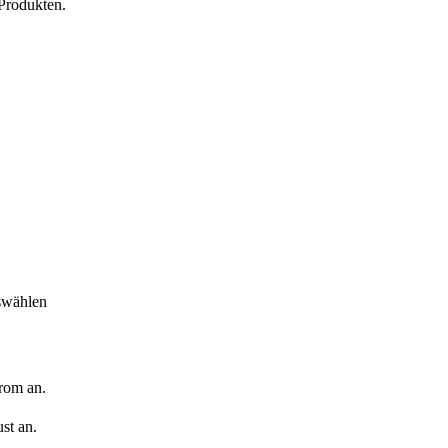
 Produkten.
swählen
rom an.
st an.