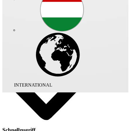
Art.-Nr.: 01067 - 001
Jalousieklappe JVK 70/70 mit einem Nennmaß von 700 x 700 mm.
Ausgeführt in quadratischem Rahmengehäuse mit beidseitigem
Anschlussflansch aus verzinktem Stahlblech. Luftdichter Anschlag
an Rahmengehäuse. Lamellen gegenlaufend und als Hohlkörper
ausgebildeten mit eingezogener Dichtlippe. Achsen in Kunststoff
gelagert, mit Verbindung der Lamellen durch innenliegende
Zahnräder aus Aluminium.
INTERNATIONAL
Schnellzugriff