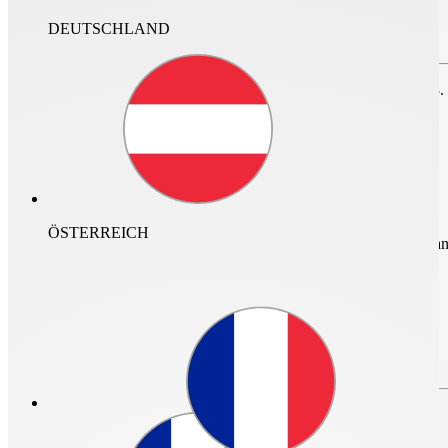
DEUTSCHLAND
Zum Speichern des Projektes bitte anmelden oder
registrieren.
nur im Archiv suchen
Für den Login ist ein neuer Helios Account erforderlich. Vor dem 23.
DE
ÖSTERREICH
mehr Infos und Zugan
Login
Login
Passwort vergessen?
Bitte erstellen Sie Ihren neuen Helios
Account
Passwort vergessen?