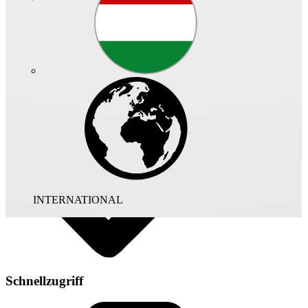
Art.-Nr.: 01653 - 001
Zur automatischen Regelung von Drehstromventilatoren in
Abhängigkeit der Raumtemperatur. Fünfstufenbetrieb,
(0/80/140/200/280/400 Volt) auch manuell schaltbar. Robustes
Gehäuse aus Stahl, zweifach hellgrau lackiert. Thermostat EST,
TME 1 oder TME 4 als Steuerelement erforderlich.
INTERNATIONAL
Schnellzugriff