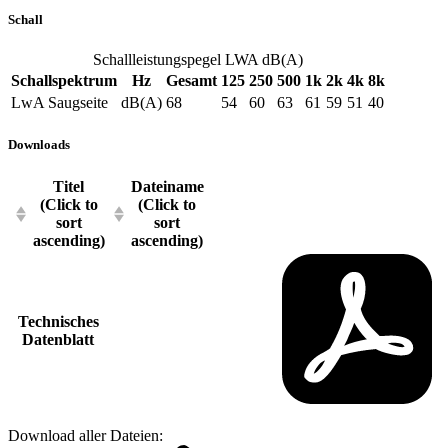
Schall
Schallleistungspegel LWA dB(A)
Schallspektrum
Hz
Gesamt
125
250
500
1k
2k
4k
8k
LwA Saugseite
dB(A)
68
54
60
63
61
59
51
40
Downloads
Titel
Dateiname
(Click to
(Click to
sort
sort
ascending)
ascending)
Technisches
Datenblatt
Download aller Dateien: