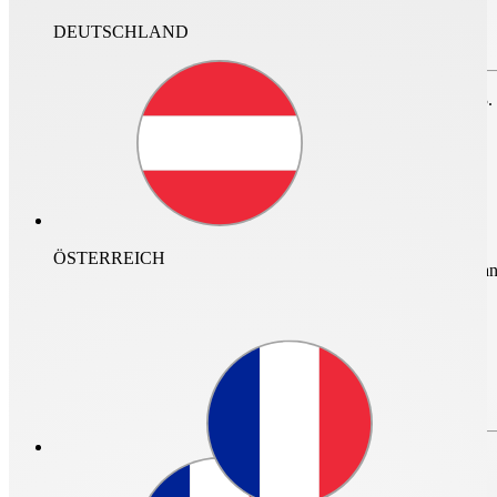
DEUTSCHLAND
Zum Speichern des Projektes bitte anmelden oder
registrieren.
nur im Archiv suchen
Für den Login ist ein neuer Helios Account erforderlich. Vor dem 23.
DE
ÖSTERREICH
mehr Infos und Zugan
Login
Login
Passwort vergessen?
Bitte erstellen Sie Ihren neuen Helios
Account
Passwort vergessen?