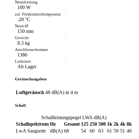
100 W
-20 °C
150 mm
8.3 kg
1386
Ab Lager
Geräuschangaben
Luftgeräusch
48 dB(A) in 4 m
Schall
Schallleistungspegel LWA dB(A)
Schallspektrum
Hz
Gesamt
125
250
500
1k
2k
4k
8k
LwA Saugseite
dB(A)
68
54
60
63
61
59
51
40