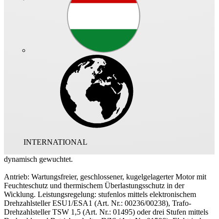
Art.-Nr.: 02656 - 004
Außenwandventilator, geeignet für die außenseitige Wandmontage
zur Lüftung kleinerer und mittelgroßer Räume aller Art, im Wohn-,
Gewerbe- und Industriebereich.
Wetterfestes Gehäuse in kompakter Bauweise, aus Stahlblech,
pulverbeschichtet, alpinweiß. Anschlussstutzen entsprechend
Normrohr Durchmesser, massive Grundplatte aus Kunststoff
ermöglicht auch Montage auf unebenen Flächen. Ausblasseitiges
Vogelschutzgitter und 2 Verschlusslamellen mit Federrückstellung.
Laufrad: Energiesparendes Radiallaufrad mit rückwärts gekrümmten
INTERNATIONAL
Schaufeln aus hochwertigem Kunststoff. Für geräuscharmen Lauf
dynamisch gewuchtet.
Antrieb: Wartungsfreier, geschlossener, kugelgelagerter Motor mit
Feuchteschutz und thermischem Überlastungsschutz in der
Wicklung. Leistungsregelung: stufenlos mittels elektronischem
Drehzahlsteller ESU1/ESA1 (Art. Nr.: 00236/00238), Trafo-
Drehzahlsteller TSW 1,5 (Art. Nr.: 01495) oder drei Stufen mittels