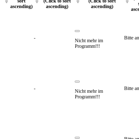
sort
(Click to sort
(Click to sort
ascending)
ascending)
ascending)
asc
-
Bitte a
Nicht mehr im
Programm!!!
-
Bitte a
Nicht mehr im
Programm!!!
Bitte a