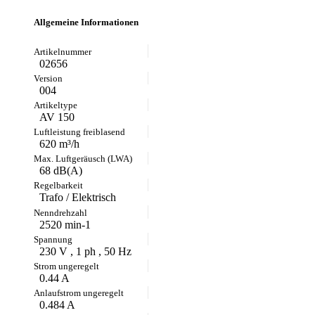
Allgemeine Informationen
02656
004
AV 150
620 m³/h
68 dB(A)
Trafo / Elektrisch
2520 min-1
230 V , 1 ph , 50 Hz
0.44 A
0.484 A