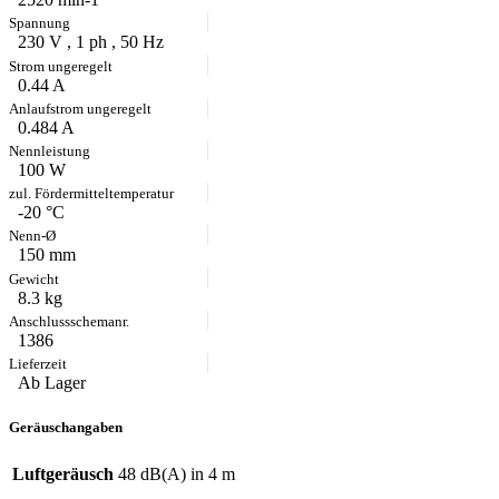
230 V , 1 ph , 50 Hz
0.44 A
0.484 A
100 W
-20 °C
150 mm
8.3 kg
1386
Ab Lager
Geräuschangaben
Luftgeräusch
48 dB(A) in 4 m