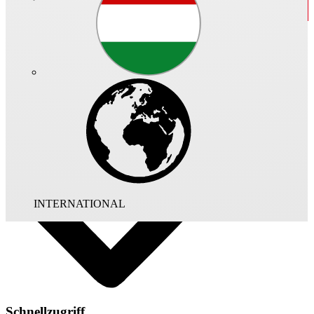
Art.-Nr.: 04142 - 030
Hochwertige, leistungsstarke Impulsventilatoren mit optimalen
Abmessungen für geringsten Platzbedarf. Geeignet zur Be- und
Entlüftung bzw. zur Entrauchung von Parkgaragen.
Temperaturbereich wahlweise
300 °C/120 Min. oder
400 °C/120 Min. (im Entrauchungsbetrieb) bzw. 60 °C bei
Dauerbetrieb.
INTERNATIONAL
Schnellzugriff