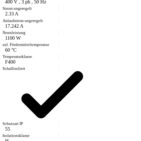
400 V , 3 ph , 50 Hz
2.33 A
17.242 A
1100 W
60 °C
F400
55
H