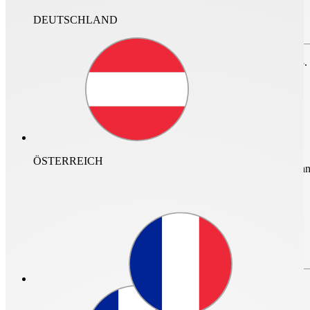
DEUTSCHLAND
Zum Speichern des Projektes bitte anmelden oder
registrieren.
nur im Archiv suchen
Für den Login ist ein neuer Helios Account erforderlich. Vor dem 23.
DE
ÖSTERREICH
mehr Infos und Zugan
Login
Login
Passwort vergessen?
Bitte erstellen Sie Ihren neuen Helios
Account
Passwort vergessen?