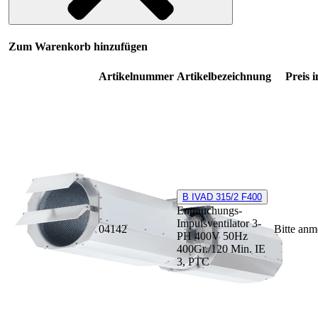
Zum Warenkorb hinzufügen
Artikelnummer
Artikelbezeichnung
Preis i
B IVAD 315/2 F400
Entrauchungs-
Impulsventilator 3-
04142
Bitte anm
PH 400V 50Hz
400Gr./120 Min. IE
3, PTC