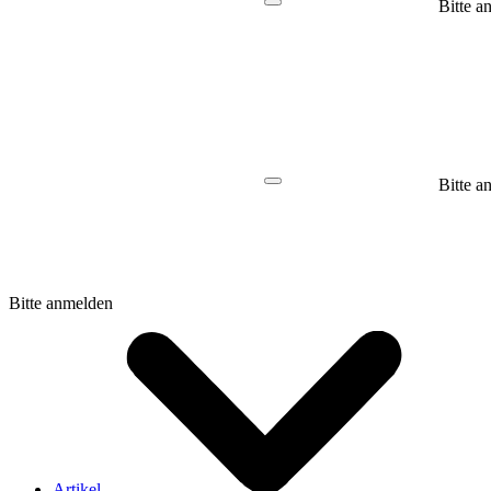
Bitte a
Bitte a
Bitte anmelden
Artikel