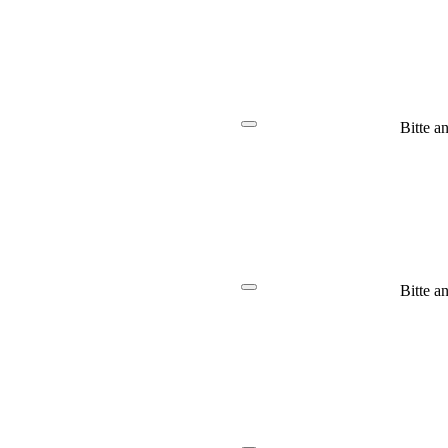
Bitte a
Bitte a