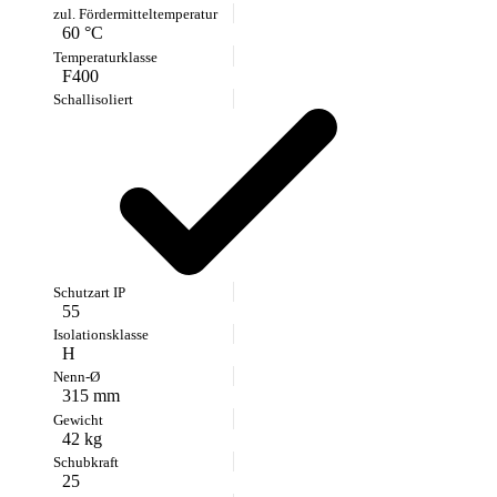
60 °C
F400
55
H
315 mm
42 kg
25