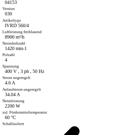
04153
030
IVRD 560/4
8900 m³/h
1420 min-1
4
400 V , 3 ph , 50 Hz
4.6 A
34.04 A
2200 W
60 °C