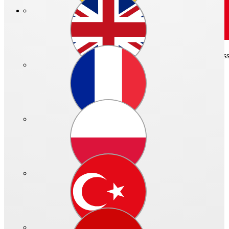
Art.-Nr.: 04153 - 030
Hochwertiger, leistungsstarker Impulsventilator mit optimalen Abmes
Schnellzugriff