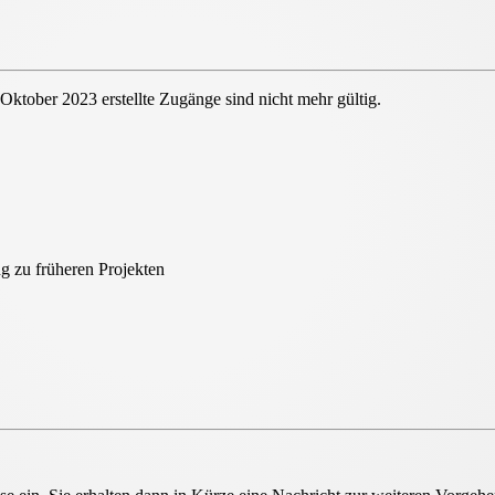
 Oktober 2023 erstellte Zugänge sind nicht mehr gültig.
ount
g zu früheren Projekten
unt für alle HeliosOnline Tools
eingeführt. Dies hat zur
n können und eine erneute Registrierung erforderlich ist.
liosOnline Tools sowie eine
zentrale
 einem Ort! Weitere Neuerungen der HeliosOnline Welt
jekte
können Sie bis auf Weiteres erreichen. Alle Infos
unter "Ihre Projekte" sowie "Ihre Auslegungen".