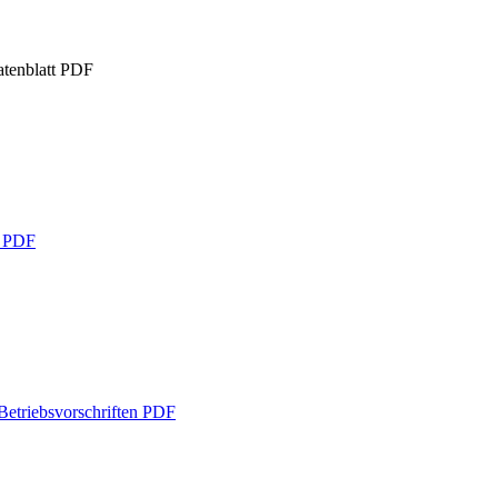
tenblatt
PDF
g
PDF
etriebsvorschriften
PDF