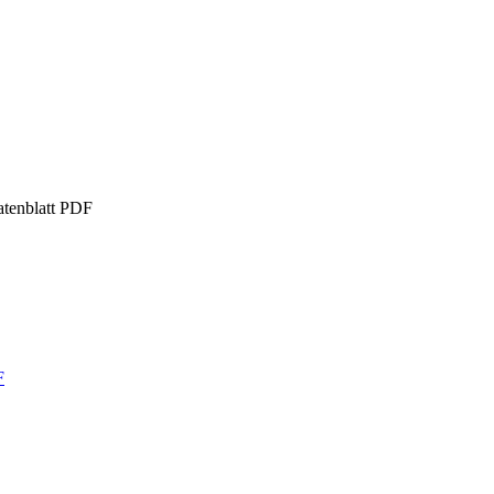
tenblatt
PDF
F