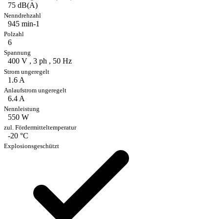
75 dB(A)
945 min-1
6
400 V , 3 ph , 50 Hz
1.6 A
6.4 A
550 W
-20 °C