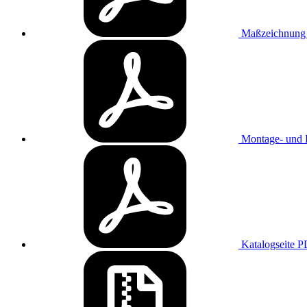
Maßzeichnun
Montage- und B
Katalogseite
P