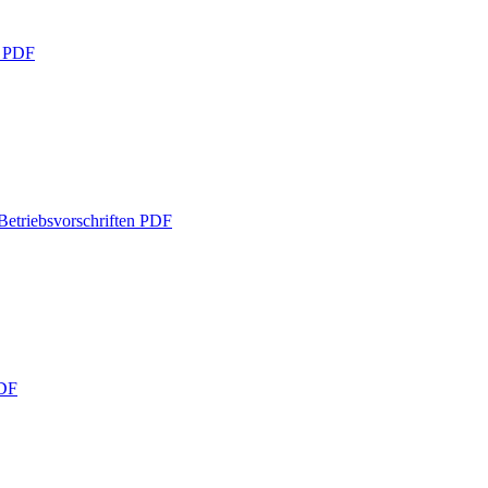
g
PDF
etriebsvorschriften
PDF
DF