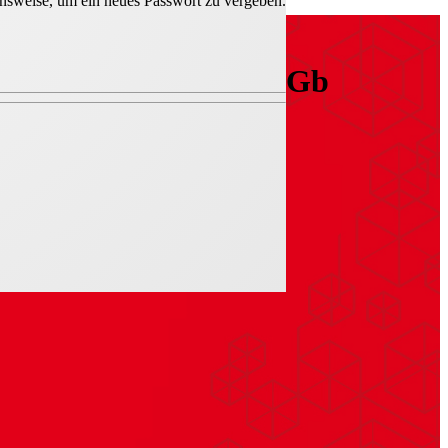
hensweise, um ein neues Passwort zu vergeben.
I 2G Ex h IIB + H2 T3 Gb