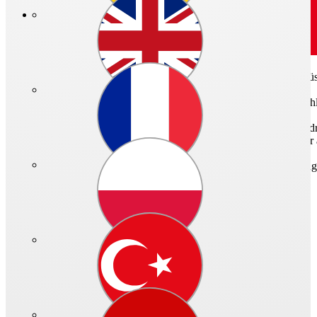
Art.-Nr.: 05035 - 022
Axial-Hochleistungsventilator quadratische Einbauplatte, Einströmdü
Quadratische Einbauplatte mit angeformter Düse aus verzinktem Stah
Laufrad mit 7 Schaufeln aus Thermoplast. Hoher Wirkungsgrad, nied
im Bereich von -20 °C bis +40 °C. Oberflächen- widerstand geringer
Drehstrom-Kurzschlußläufer-Motor, geschlossene Bauweise, wartungs