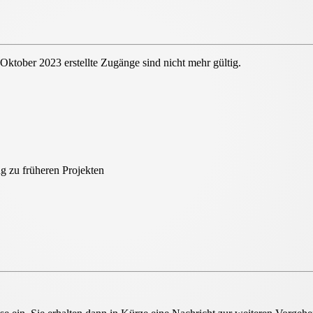
 Oktober 2023 erstellte Zugänge sind nicht mehr gültig.
ount
g zu früheren Projekten
unt für alle HeliosOnline Tools
eingeführt. Dies hat zur
n können und eine erneute Registrierung erforderlich ist.
liosOnline Tools sowie eine
zentrale
 einem Ort! Weitere Neuerungen der HeliosOnline Welt
jekte
können Sie bis auf Weiteres erreichen. Alle Infos
unter "Ihre Projekte" sowie "Ihre Auslegungen".