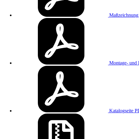
Maßzeichnun
Montage- und B
Katalogseite
P