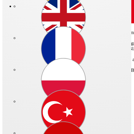
Art.-Nr.: 07273 - 002
Horizontal ausblasender Dachventilator mit wirkungsgradoptimiert
Gehäuse aus seewasserbeständigem Aluminium mit integriertem Eingr
Befestigen von saugseitigem Zubehör (Lochbild nach DIN 24155, Bl.
Hochleistungs-Radial-Laufrad mit rückwärts gekrümmten Schaufeln
Drehzahlsteuerbarer Drehstrom-Außenläufermotor in geschlossener B