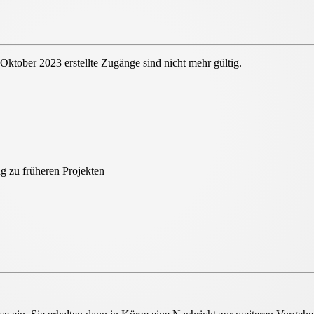
 Oktober 2023 erstellte Zugänge sind nicht mehr gültig.
ount
g zu früheren Projekten
unt für alle HeliosOnline Tools
eingeführt. Dies hat zur
n können und eine erneute Registrierung erforderlich ist.
liosOnline Tools sowie eine
zentrale
 einem Ort! Weitere Neuerungen der HeliosOnline Welt
jekte
können Sie bis auf Weiteres erreichen. Alle Infos
unter "Ihre Projekte" sowie "Ihre Auslegungen".