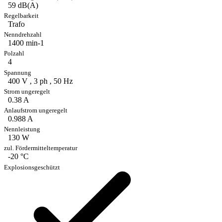
59 dB(A)
Trafo
1400 min-1
4
400 V , 3 ph , 50 Hz
0.38 A
0.988 A
130 W
-20 °C