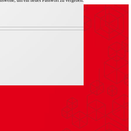
hensweise, um ein neues Passwort zu vergeben.
IB + H2 T3 Gc