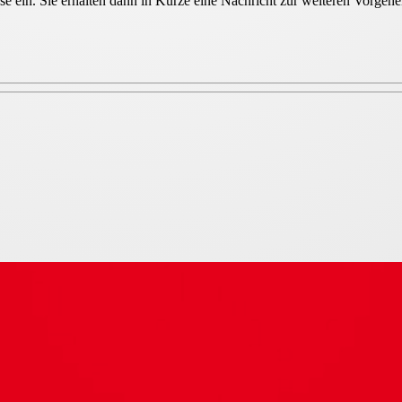
sse ein. Sie erhalten dann in Kürze eine Nachricht zur weiteren Vorge
izontal, 400 V, 4-polig II 3G c I