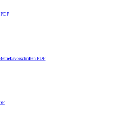
g
PDF
etriebsvorschriften
PDF
DF