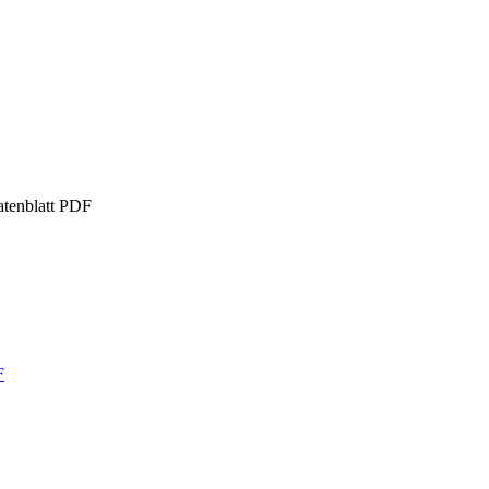
tenblatt
PDF
F