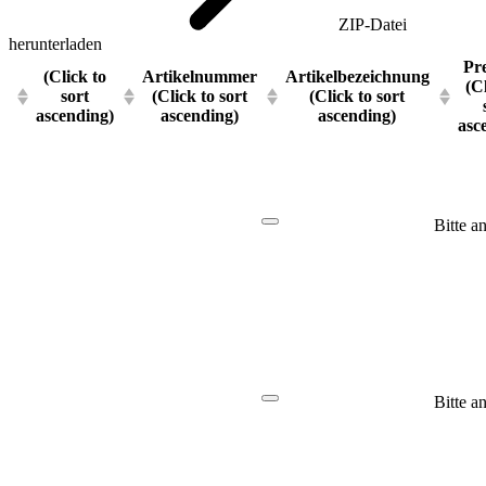
ZIP-Datei
herunterladen
Pre
(Click to
Artikelnummer
Artikelbezeichnung
(C
sort
(Click to sort
(Click to sort
ascending)
ascending)
ascending)
asc
Bitte a
Bitte a