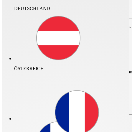
DEUTSCHLAND
Zum Speichern des Projektes bitte anmelden oder
registrieren.
nur im Archiv suchen
Für den Login ist ein neuer Helios Account erforderlich. Vor dem 23.
DE
ÖSTERREICH
mehr Infos und Zugan
Login
Login
Passwort vergessen?
Bitte erstellen Sie Ihren neuen Helios
Account
Passwort vergessen?