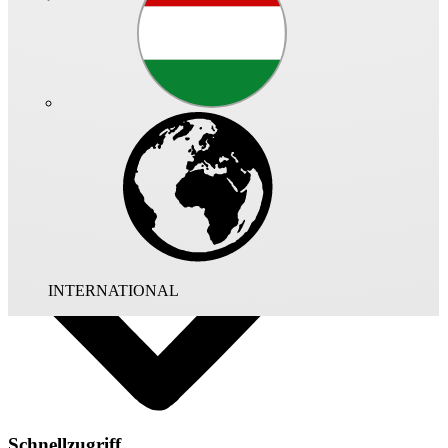
Art.-Nr.: 08580 - 002
Zum Einbau in Rohrverlauf von Lüftungsanlagen. Anschlüsse mit
Doppellippen-Dichtung, zu Norm- Rohrdurchmessern passend.
Gehäuse aus verzinktem Stahlblech. Abnehmbarer Deckel zur
Filterentnahme mit Verschlussbügel.Filtermatte aus Kunstfaser,
Klasse ISO Coarse 70%/G4. Temperaturbeständig bis +100 °C.
Brandverhalten nach DIN 53438 F1, selbstverlöschend.
Regenerierfähigkeit: 10 – 15fach. Staubeinspeicherung: 122 g/m².
INTERNATIONAL
Schnellzugriff