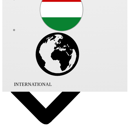
Art.-Nr.: 08723 - 005
Luftfilter mit beidseitigem Anschlussflansch zum Einbau in
Kanalverlauf. Gehäuse aus verzinktem Stahlblech. Deckel mittels
Schnellverschlüssen zur Filterentnahme aufklapp- bzw. abnehmbar.
Taschenfilter-Kasette mit Filterrahmen in verzinktem Stahlblech.
Großflächige Filtertaschen für hohe Staubaufnahme. Typen KLF
mit Filter der Klasse ISO Coarse 70%/G4 aus Kunstfaser, stark
verfestigt, 190 g/m2. DIN 53438 F1,
selbstverlöschend.Staubeinspeicherung: 354 g/m2.
INTERNATIONAL