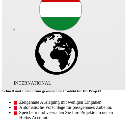
Das ist Helios Select
Ihr smarter Assistent für die Helios
Produktwelt
Ganz gleich welche Produktinformationen Sie benötigen –
HeliosSelect führt Sie schnell ans Ziel. Von technischen Angaben
über CAD-Daten bis hin zur Montagevorschrift finden Sie hier
sämtliche produktrelevante Daten auf einen Blick. Und über die
komfortable Auslegung ermitteln Sie die perfekt passende Lösung
für Ihre Anwendung.
INTERNATIONAL
Schnell und einfach zum gewünschten Produkt für Ihr Projekt
Zielgenaue Auslegung mit wenigen Eingaben.
Automatische Vorschläge für passgenaues Zubehör.
Speichern und verwalten Sie Ihre Projekte im neuen
Helios Account.