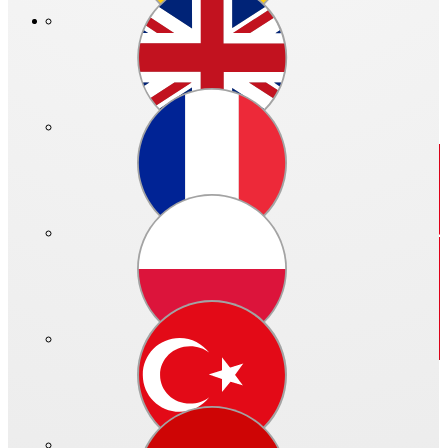
Neuerungen der HeliosOnline Welt finden Sie
hier.
Ihre
bisher auf KWLeasyPlan und HeliosSelect gespeicherten
Projekte
können Sie bis auf Weiteres erreichen. Alle Infos dazu
finden Sie nach der vollständigen Registrierung und dem Login
unter "Ihre Projekte" sowie "Ihre Auslegungen".
Schließen
Der interaktive Produkt-Finder
Alle Informationen zur Helios-Produktwelt.
Schnell und innovativ!