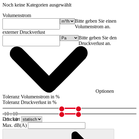
Noch keine Kategorien ausgewählt
Volumenstrom
Bitte geben Sie einen
Volumenstrom an.
externer Druckverlust
Bitte geben Sie den
Druckverlust an.
Optionen
Toleranz Volumenstrom in %
Toleranz Druckverlust in %
-10 : 10
Druckart
-10 : 10
Max. dB(A)