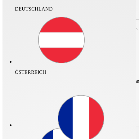
DEUTSCHLAND
Zum Speichern des Projektes bitte anmelden oder
registrieren.
nur im Archiv suchen
Für den Login ist ein neuer Helios Account erforderlich. Vor dem 23.
nicht mehr gültig.
ÖSTERREICH
mehr Infos und Zugan
Login
0
Login
Passwort vergessen?
Passwort vergessen?