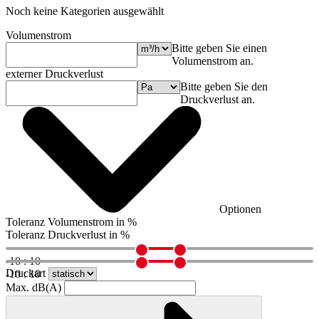
Noch keine Kategorien ausgewählt
Volumenstrom
Bitte geben Sie einen
Volumenstrom an.
externer Druckverlust
Bitte geben Sie den
Druckverlust an.
Optionen
Toleranz Volumenstrom in %
Toleranz Druckverlust in %
-10 : 10
Druckart
-10 : 10
Max. dB(A)