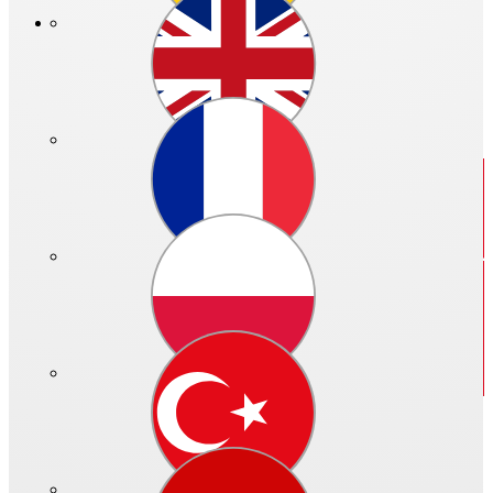
Neuerungen der HeliosOnline Welt finden Sie
hier.
Ihre
bisher auf KWLeasyPlan und HeliosSelect gespeicherten
Projekte
können Sie bis auf Weiteres erreichen. Alle Infos dazu
finden Sie nach der vollständigen Registrierung und dem Login
unter "Ihre Projekte" sowie "Ihre Auslegungen".
Schließen
Der interaktive Produkt-Finder
Alle Informationen zur Helios-Produktwelt.
Schnell und innovativ!