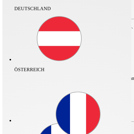
DEUTSCHLAND
Zum Speichern des Projektes bitte anmelden oder
registrieren.
nur im Archiv suchen
Für den Login ist ein neuer Helios Account erforderlich. Vor dem 23.
nicht mehr gültig.
ÖSTERREICH
mehr Infos und Zugan
Login
0
Login
Passwort vergessen?
Passwort vergessen?