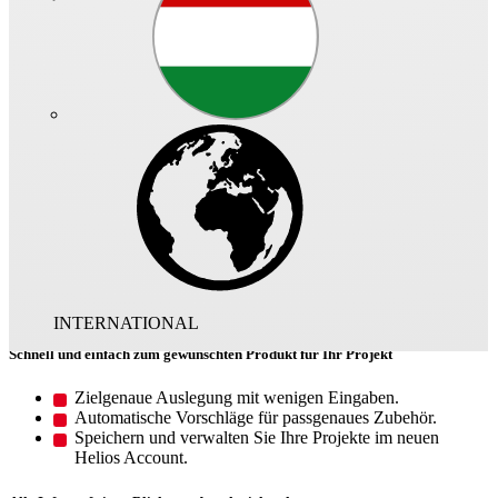
Das ist Helios Select
Ihr smarter Assistent für die Helios
Produktwelt
Ganz gleich welche Produktinformationen Sie benötigen –
HeliosSelect führt Sie schnell ans Ziel. Von technischen Angaben
über CAD-Daten bis hin zur Montagevorschrift finden Sie hier
sämtliche produktrelevante Daten auf einen Blick. Und über die
komfortable Auslegung ermitteln Sie die perfekt passende Lösung
für Ihre Anwendung.
INTERNATIONAL
Schnell und einfach zum gewünschten Produkt für Ihr Projekt
Zielgenaue Auslegung mit wenigen Eingaben.
Automatische Vorschläge für passgenaues Zubehör.
Speichern und verwalten Sie Ihre Projekte im neuen
Helios Account.