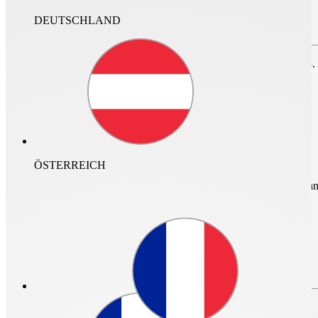
DEUTSCHLAND
Zum Speichern des Projektes bitte anmelden oder
registrieren.
nur im Archiv suchen
Für den Login ist ein neuer Helios Account erforderlich. Vor dem 23.
nicht mehr gültig.
ÖSTERREICH
mehr Infos und Zugan
Login
0
Login
Passwort vergessen?
Passwort vergessen?