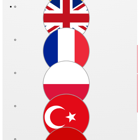
Neuerungen der HeliosOnline Welt finden Sie
hier.
Ihre
bisher auf KWLeasyPlan und HeliosSelect gespeicherten
Projekte
können Sie bis auf Weiteres erreichen. Alle Infos dazu
finden Sie nach der vollständigen Registrierung und dem Login
unter "Ihre Projekte" sowie "Ihre Auslegungen".
Schließen
Der interaktive Produkt-Finder
Alle Informationen zur Helios-Produktwelt.
Schnell und innovativ!