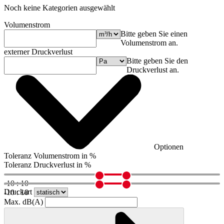
Noch keine Kategorien ausgewählt
Volumenstrom
Bitte geben Sie einen
Volumenstrom an.
externer Druckverlust
Bitte geben Sie den
Druckverlust an.
Optionen
Toleranz Volumenstrom in %
Toleranz Druckverlust in %
-10 : 10
Druckart
-10 : 10
Max. dB(A)