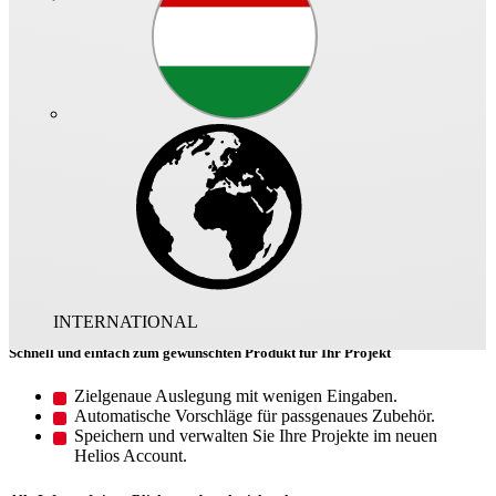
Das ist Helios Select
Ihr smarter Assistent für die Helios
Produktwelt
Ganz gleich welche Produktinformationen Sie benötigen –
HeliosSelect führt Sie schnell ans Ziel. Von technischen Angaben
über CAD-Daten bis hin zur Montagevorschrift finden Sie hier
sämtliche produktrelevante Daten auf einen Blick. Und über die
komfortable Auslegung ermitteln Sie die perfekt passende Lösung
für Ihre Anwendung.
INTERNATIONAL
Schnell und einfach zum gewünschten Produkt für Ihr Projekt
Zielgenaue Auslegung mit wenigen Eingaben.
Automatische Vorschläge für passgenaues Zubehör.
Speichern und verwalten Sie Ihre Projekte im neuen
Helios Account.