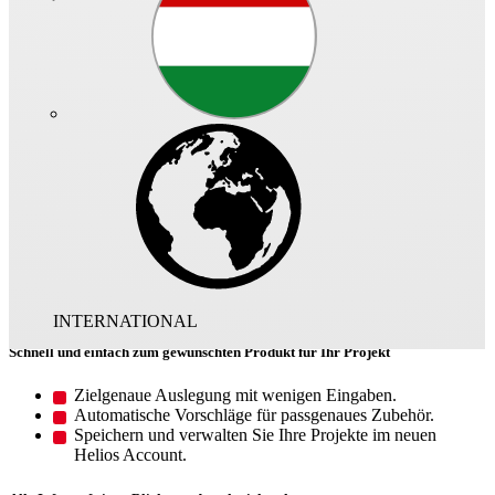
Das ist Helios Select
Ihr smarter Assistent für die Helios
Produktwelt
Ganz gleich welche Produktinformationen Sie benötigen –
HeliosSelect führt Sie schnell ans Ziel. Von technischen Angaben
über CAD-Daten bis hin zur Montagevorschrift finden Sie hier
sämtliche produktrelevante Daten auf einen Blick. Und über die
komfortable Auslegung ermitteln Sie die perfekt passende Lösung
für Ihre Anwendung.
INTERNATIONAL
Schnell und einfach zum gewünschten Produkt für Ihr Projekt
Zielgenaue Auslegung mit wenigen Eingaben.
Automatische Vorschläge für passgenaues Zubehör.
Speichern und verwalten Sie Ihre Projekte im neuen
Helios Account.