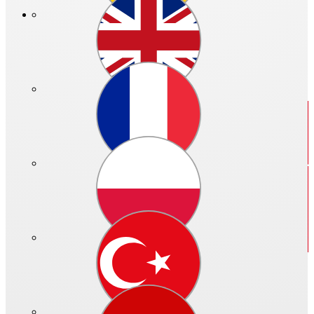
Neuerungen der HeliosOnline Welt finden Sie
hier.
Ihre
bisher auf KWLeasyPlan und HeliosSelect gespeicherten
Projekte
können Sie bis auf Weiteres erreichen. Alle Infos dazu
finden Sie nach der vollständigen Registrierung und dem Login
unter "Ihre Projekte" sowie "Ihre Auslegungen".
Schließen
Der interaktive Produkt-Finder
Alle Informationen zur Helios-Produktwelt.
Schnell und innovativ!