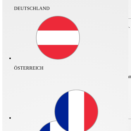
DEUTSCHLAND
Zum Speichern des Projektes bitte anmelden oder
registrieren.
nur im Archiv suchen
Für den Login ist ein neuer Helios Account erforderlich. Vor dem 23.
nicht mehr gültig.
ÖSTERREICH
mehr Infos und Zugan
Login
0
Login
Passwort vergessen?
Passwort vergessen?