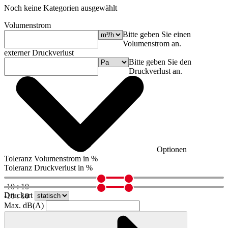
Noch keine Kategorien ausgewählt
Volumenstrom
Bitte geben Sie einen
Volumenstrom an.
externer Druckverlust
Bitte geben Sie den
Druckverlust an.
Optionen
Toleranz Volumenstrom in %
Toleranz Druckverlust in %
-10 : 10
Druckart
-10 : 10
Max. dB(A)