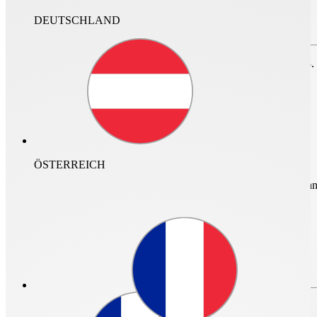
DEUTSCHLAND
Zum Speichern des Projektes bitte anmelden oder
registrieren.
nur im Archiv suchen
Für den Login ist ein neuer Helios Account erforderlich. Vor dem 23.
nicht mehr gültig.
ÖSTERREICH
mehr Infos und Zugan
Login
0
Login
Passwort vergessen?
Passwort vergessen?