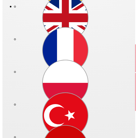
Neuerungen der HeliosOnline Welt finden Sie
hier.
Ihre
bisher auf KWLeasyPlan und HeliosSelect gespeicherten
Projekte
können Sie bis auf Weiteres erreichen. Alle Infos dazu
finden Sie nach der vollständigen Registrierung und dem Login
unter "Ihre Projekte" sowie "Ihre Auslegungen".
Schließen
Der interaktive Produkt-Finder
Alle Informationen zur Helios-Produktwelt.
Schnell und innovativ!