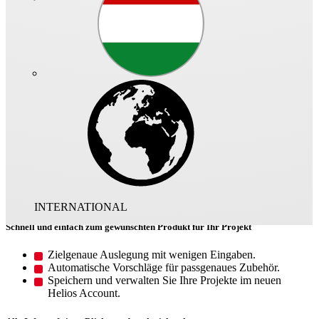
Das ist Helios Select
Ihr smarter Assistent für die Helios
Produktwelt
Ganz gleich welche Produktinformationen Sie benötigen –
HeliosSelect führt Sie schnell ans Ziel. Von technischen Angaben
über CAD-Daten bis hin zur Montagevorschrift finden Sie hier
sämtliche produktrelevante Daten auf einen Blick. Und über die
komfortable Auslegung ermitteln Sie die perfekt passende Lösung
für Ihre Anwendung.
INTERNATIONAL
Schnell und einfach zum gewünschten Produkt für Ihr Projekt
Zielgenaue Auslegung mit wenigen Eingaben.
Automatische Vorschläge für passgenaues Zubehör.
Speichern und verwalten Sie Ihre Projekte im neuen
Helios Account.