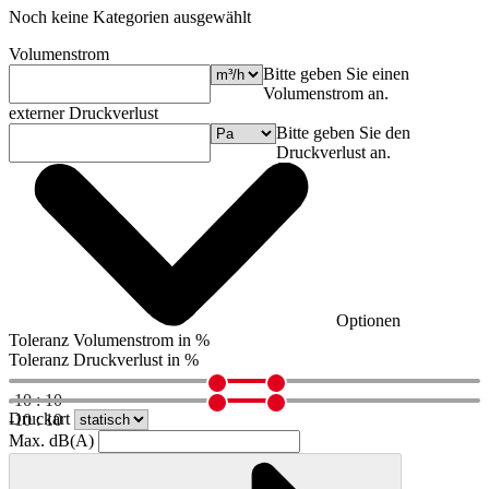
Noch keine Kategorien ausgewählt
Volumenstrom
Bitte geben Sie einen
Volumenstrom an.
externer Druckverlust
Bitte geben Sie den
Druckverlust an.
Optionen
Toleranz Volumenstrom in %
Toleranz Druckverlust in %
-10 : 10
Druckart
-10 : 10
Max. dB(A)