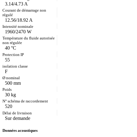
3.14/4.73 A
12.56/18.92 A
1960/2470 W
40 °C
55
F
500 mm
30 kg
520
Sur demande
Données acoustiques