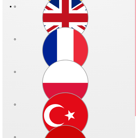
Prix public en €:
Veuillez vous identifier
N° réf.: 00485 - 015