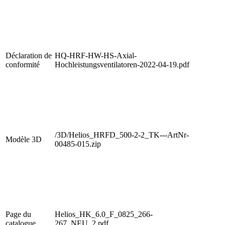
Déclaration de
HQ-HRF-HW-HS-Axial-
conformité
Hochleistungsventilatoren-2022-04-19.pdf
/3D/Helios_HRFD_500-2-2_TK---ArtNr-
Modèle 3D
00485-015.zip
Page du
Helios_HK_6.0_F_0825_266-
catalogue
267_NEU_2.pdf