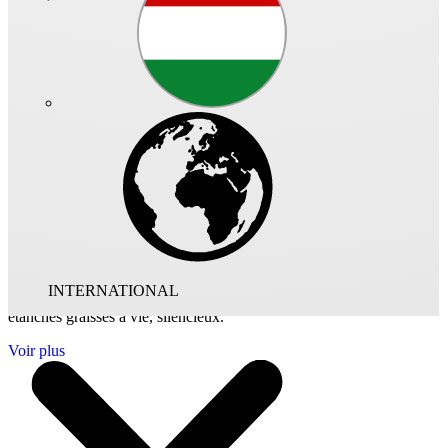
Ventilateurs de gaine hélicoïde, virole avec brides aux extrémités.
Entraînement direct.
Enveloppe cylindrique en tôle d'acier galvanisée avec brides
formées amont-aval, dimensions et perçages suivant DIN 24155.
Boîtes à bornes externe.
Hélice axiale à haut rendement, pales en aluminium profilées et
équilibrées dynamiquement selon VDI 2060 classe 6,3 et DIN ISO
1940.
Moteur triphasé 2 vitesses asynchrone à cage d'écureuil, couplage
INTERNATIONAL
étoile/triangle. Moteur fermé, sans entretien, roulements à billes
étanches graissés à vie, silencieux.