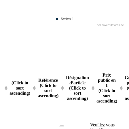
Series 1
heliosventilatoren.de
Prix
Désignation
G
Référence
public en
(Click to
d’article
p
(Click to
€
sort
(Click to
(
sort
(Click to
ascending)
sort
ascending)
sort
ascending)
as
ascending)
Veuillez vous