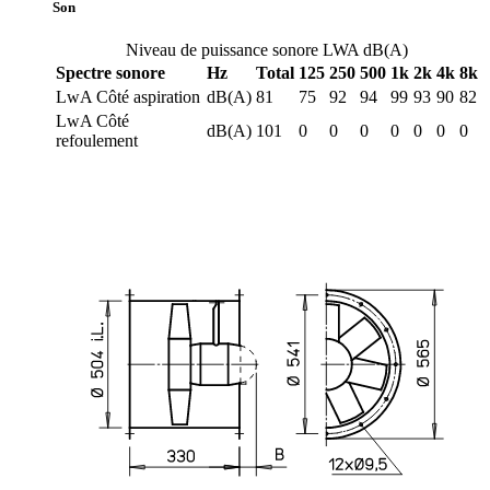
Son
Niveau de puissance sonore LWA dB(A)
Spectre sonore
Hz
Total
125
250
500
1k
2k
4k
8k
LwA Côté aspiration
dB(A)
81
75
92
94
99
93
90
82
LwA Côté
dB(A)
101
0
0
0
0
0
0
0
refoulement