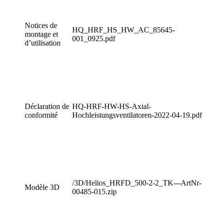
Notices de
HQ_HRF_HS_HW_AC_85645-
montage et
001_0925.pdf
d’utilisation
Déclaration de
HQ-HRF-HW-HS-Axial-
conformité
Hochleistungsventilatoren-2022-04-19.pdf
/3D/Helios_HRFD_500-2-2_TK---ArtNr-
Modèle 3D
00485-015.zip