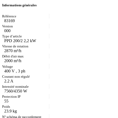
Informations générales
83169
000
PPD 200/2 2,2 kW
2870 m³/h
2000 m³/h
400 V , 3 ph
2.2 A
7560/4350 W
55
23.9 kg