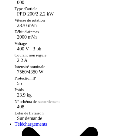
000
PPD 200/2 2,2 kW
2870 m³/h
2000 m³/h
400 V , 3 ph
2.2 A
7560/4350 W
55
23.9 kg
498
Sur demande
Téléchargements