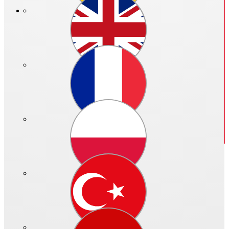
Prix public en €:
Veuillez vous identifier
N° réf.: 83169 - 000