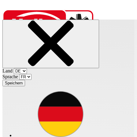
Land
Suchen Sie hier nach Artikelnummern, Produktbezeichnungen oder Sc
Aktueller Status:
Sprache
Speichern
Gastzugang
Zugang zu früheren P