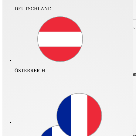
0
DEUTSCHLAND
nur im Archiv suchen
Zum Speichern des Projektes bitte anmelden oder
registrieren.
Für den Login ist ein neuer Helios Account erforderlich. Vor dem 23.
Bitte erstellen Sie Ihren neuen Helios Acc
ÖSTERREICH
mehr Infos und Zugan
Zum Start des neuen HeliosOnline Angebots wird ein
zentraler Acco
Folge, dass Sie sich mit Ihrem bisherigen Account nicht mehr einlogge
Login
Dafür erwartet Sie ein
nahtloses Arbeiten
zwischen den einzelnen He
Projektverwaltung
- managen Sie alle Projekte und Auslegungen an
finden Sie
hier.
Login
Passwort vergessen?
Ihre
bisher auf KWLeasyPlan und HeliosSelect gespeicherten Pro
dazu finden Sie nach der vollständigen Registrierung und dem Login 
Passwort vergessen?
Schließen